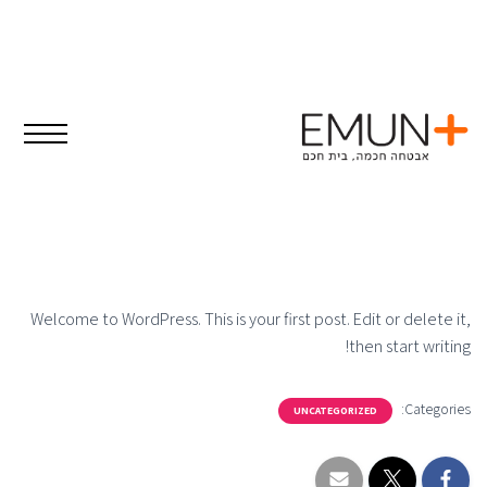
Hello world!
on
wpemunplusadmin
Published by
ספטמבר 16, 2024
Welcome to WordPress. This is your first post. Edit or delete it,
then start writing!
Categories:
UNCATEGORIZED